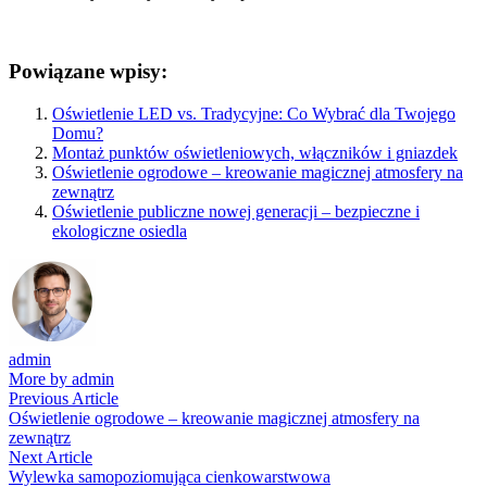
Powiązane wpisy:
Oświetlenie LED vs. Tradycyjne: Co Wybrać dla Twojego
Domu?
Montaż punktów oświetleniowych, włączników i gniazdek
Oświetlenie ogrodowe – kreowanie magicznej atmosfery na
zewnątrz
Oświetlenie publiczne nowej generacji – bezpieczne i
ekologiczne osiedla
admin
More by admin
Nawigacja
Previous
Previous Article
article:
Oświetlenie ogrodowe – kreowanie magicznej atmosfery na
wpisu
zewnątrz
Next
Next Article
article:
Wylewka samopoziomująca cienkowarstwowa