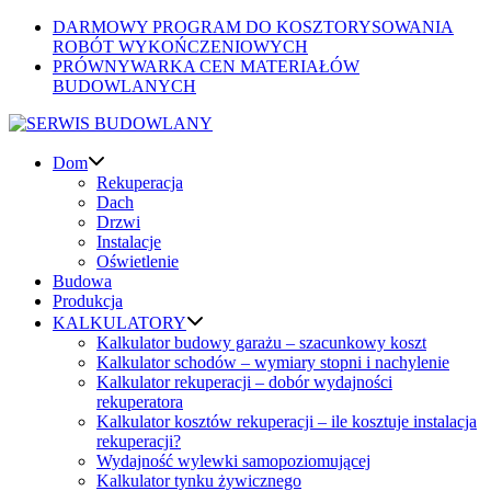
Skip
DARMOWY PROGRAM DO KOSZTORYSOWANIA
to
ROBÓT WYKOŃCZENIOWYCH
content
PRÓWNYWARKA CEN MATERIAŁÓW
BUDOWLANYCH
Dom
Rekuperacja
Dach
Drzwi
Instalacje
Oświetlenie
Budowa
Produkcja
KALKULATORY
Kalkulator budowy garażu – szacunkowy koszt
Kalkulator schodów – wymiary stopni i nachylenie
Kalkulator rekuperacji – dobór wydajności
rekuperatora
Kalkulator kosztów rekuperacji – ile kosztuje instalacja
rekuperacji?
Wydajność wylewki samopoziomującej
Kalkulator tynku żywicznego