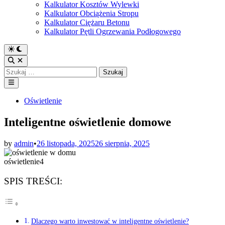
Kalkulator Kosztów Wylewki
Kalkulator Obciążenia Stropu
Kalkulator Ciężaru Betonu
Kalkulator Pętli Ogrzewania Podłogowego
Switch
to
Open
dark
Search
Szukaj:
mode
Main
Menu
Posted
Oświetlenie
in
Inteligentne oświetlenie domowe
by
admin
•
26 listopada, 2025
26 sierpnia, 2025
oświetlenie4
SPIS TREŚCI:
Dlaczego warto inwestować w inteligentne oświetlenie?