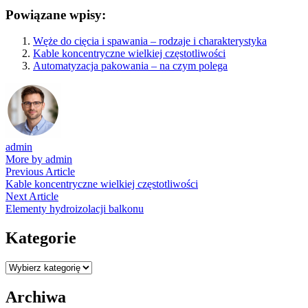
Powiązane wpisy:
Węże do cięcia i spawania – rodzaje i charakterystyka
Kable koncentryczne wielkiej częstotliwości
Automatyzacja pakowania – na czym polega
admin
More by admin
Nawigacja
Previous
Previous Article
article:
Kable koncentryczne wielkiej częstotliwości
wpisu
Next
Next Article
article:
Elementy hydroizolacji balkonu
Kategorie
Kategorie
Archiwa