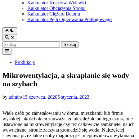
Kalkulator Kosztów Wylewki
Kalkulator Obciążenia Stropu
Kalkulator Ciężaru Betonu
Kalkulator Pętli Ogrzewania Podłogowego
Switch
to
Open
dark
Search
Szukaj:
mode
Main
Menu
Posted
Produkcja
in
Mikrowentylacja, a skraplanie się wody
na szybach
by
admin
•
15 czerwca, 2020
5 stycznia, 2023
Wiele osób po zainstalowaniu w domu, mieszkaniu lub firmie
wysokiej jakości okien zauważa, że niezależnie od tego czy są one
ustawione na mikrowentylację czy też całkowicie zamknięte, na ich
wewnętrznej stronie zaczyna gromadzić się woda. Najczęściej
stawianą przez takie osoby diagnozą jest nieprawidłowo wykonana