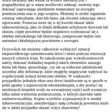
Jeżeli uważamy taki widok za wysoce nieestetyczny i
pragnęlibyśmy go w miarę możliwości uniknąć, możemy tego
dokonać zapewniając uśrednienie temperatury na zewnątrz
pomieszczenia oraz w jego wnętrzu. Możemy to zrobić regularnie
wietrząc mieszkanie, dom lub biuro, jak również zakręcając nieco
ogrzewanie. Pomocna może się w tej kwestii okazać także
mikrowentylacja, jako że dzięki delikatnie uchylonym drzwiom lub
oknom, ciepłe powietrze będzie stopniowo wydostawać się z
obiektu mieszkalnego lub biurowego, zastępowane będzie ono
natomiast chłodniejszym powietrzem z zewnątrz.
Oczywiście nie możemy całkowicie wykluczyć sytuacji
nieprawidłowego zamontowania drzwi i okien podczas renowacji
naszych czterech ścian. Po zakończeniu prac wykończeniowych
należy dokonać dokładnej inspekcji takich elementów naszego
domu lub biura, sprawdzając, czy nie są widoczne jakiekolwiek
szczeliny albo deformacje, które mogłyby negatywnie wpływać na
współczynnik izolacji termicznej obiektu. W większości
przypadków jednakże okna oraz drzwi instalowane są w sposób w
pełni zgodny z najnowszymi rekomendacjami, a aby pozbyć się
niesfornych kropelek wody na wewnętrznej części szyb wystarczy
kilka minut wietrzenia pomieszczenia, w którym zjawisko takie
zaobserwowaliśmy. Kupno wyrobów wyposażonych w moduł
mikrowentylacyjny, umożliwiający stałą cyrkulację powietrza może
się w takim przypadku okazać wręcz zbawienny!