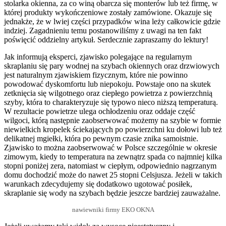
stolarka okienna, za co winą obarcza się monterów lub też firmę, w
której produkty wykończeniowe zostały zamówione. Okazuje się
jednakże, że w lwiej części przypadków wina leży całkowicie gdzie
indziej. Zagadnieniu temu postanowiliśmy z uwagi na ten fakt
poświęcić oddzielny artykuł. Serdecznie zapraszamy do lektury!
Jak informują eksperci, zjawisko polegające na regularnym
skraplaniu się pary wodnej na szybach okiennych oraz drzwiowych
jest naturalnym zjawiskiem fizycznym, które nie powinno
powodować dyskomfortu lub niepokoju. Powstaje ono na skutek
zetknięcia się wilgotnego oraz ciepłego powietrza z powierzchnią
szyby, która to charakteryzuje się typowo nieco niższą temperaturą.
W rezultacie powietrze ulega ochłodzeniu oraz oddaje część
wilgoci, którą następnie zaobserwować możemy na szybie w formie
niewielkich kropelek ściekających po powierzchni ku dołowi lub też
delikatnej mgiełki, która po pewnym czasie znika samoistnie.
Zjawisko to można zaobserwować w Polsce szczególnie w okresie
zimowym, kiedy to temperatura na zewnątrz spada co najmniej kilka
stopni poniżej zera, natomiast w ciepłym, odpowiednio nagrzanym
domu dochodzić może do nawet 25 stopni Celsjusza. Jeżeli w takich
warunkach zdecydujemy się dodatkowo ugotować posiłek,
skraplanie się wody na szybach będzie jeszcze bardziej zauważalne.
nawiewniki firmy EKO OKNA