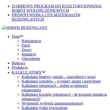
Skip
DARMOWY PROGRAM DO KOSZTORYSOWANIA
to
ROBÓT WYKOŃCZENIOWYCH
content
PRÓWNYWARKA CEN MATERIAŁÓW
BUDOWLANYCH
Dom
Rekuperacja
Dach
Drzwi
Instalacje
Oświetlenie
Budowa
Produkcja
KALKULATORY
Kalkulator budowy garażu – szacunkowy koszt
Kalkulator schodów – wymiary stopni i nachylenie
Kalkulator rekuperacji – dobór wydajności
rekuperatora
Kalkulator kosztów rekuperacji – ile kosztuje instalacja
rekuperacji?
Wydajność wylewki samopoziomującej
Kalkulator tynku żywicznego