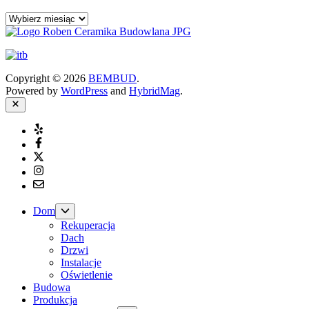
Archiwa
Copyright © 2026
BEMBUD
.
Powered by
WordPress
and
HybridMag
.
Close
Yelp
Facebook
Twitter
Instagram
Email
Show
Dom
sub
Rekuperacja
menu
Dach
Drzwi
Instalacje
Oświetlenie
Budowa
Produkcja